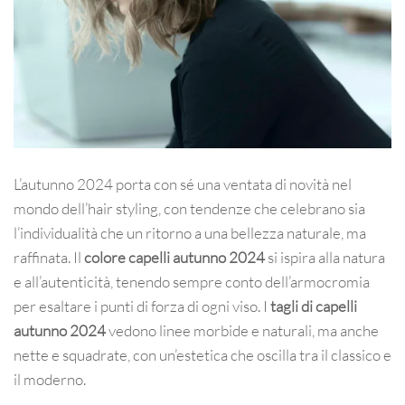
L’autunno 2024 porta con sé una ventata di novità nel
mondo dell’hair styling, con tendenze che celebrano sia
l’individualità che un ritorno a una bellezza naturale, ma
raffinata. Il
colore capelli autunno 2024
si ispira alla natura
e all’autenticità, tenendo sempre conto dell’armocromia
per esaltare i punti di forza di ogni viso. I
tagli di capelli
autunno 2024
vedono linee morbide e naturali, ma anche
nette e squadrate, con un’estetica che oscilla tra il classico e
il moderno.