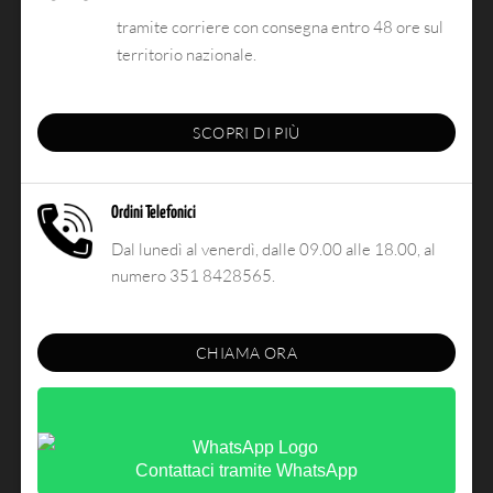
tramite corriere con consegna entro 48 ore sul
territorio nazionale.
SCOPRI DI PIÙ
Ordini Telefonici
Dal lunedì al venerdì, dalle 09.00 alle 18.00, al
numero 351 8428565.
CHIAMA ORA
Contattaci tramite WhatsApp