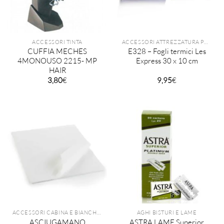
ACCESSORI TINTA
ACCESSORI ATTREZZATURA PARRUCCHIERI
CUFFIA MECHES
E328 – Fogli termici Les
4MONOUSO 2215- MP
Express 30 x 10 cm
HAIR
3,80
€
9,95
€
ACCESSORI CABINA E BIANCHERIA
AGHI BISTURI E LAME
ASCIUGAMANO
ASTRA LAME Superior