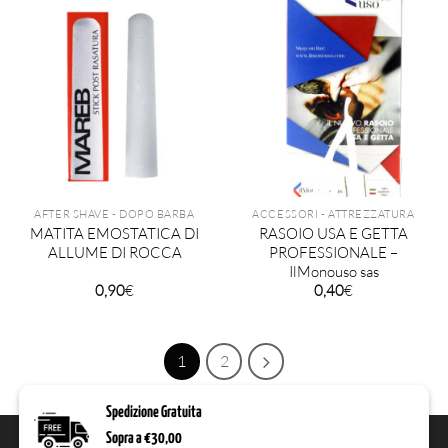
AFTER SHAVE - DOPO BARBA
ACCESSORI - ATTREZZATURA
MATITA EMOSTATICA DI
RASOIO USA E GETTA
ALLUME DI ROCCA
PROFESSIONALE –
IlMonouso sas
0,90
€
0,40
€
1
2
Spedizione Gratuita
Sopra a €30,00