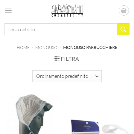
Salta
ai
contenuti
Cerca:
HOME
/
MONOUSO
/
MONOUSO PARRUCCHIERE
FILTRA