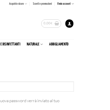
Acquisto sicuro
Sconti e promozioni
Il mio account
0,00
€
 E DISINFETTANTI
NATURALE
ABBIGLIAMENTO
uova password verrà inviato al tuo