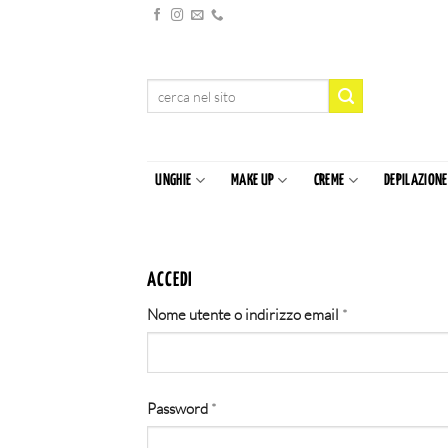
Salta
ai
contenuti
Cerca:
UNGHIE
MAKE UP
CREME
DEPILAZIONE
ACCEDI
Richiesto
Nome utente o indirizzo email
*
Richiesto
Password
*