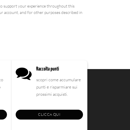
 to support your experience throughout this
ur account, and for other purposes described in
Raccolta punti
co
scopri come accumulare
o
punti e risparmiare sui
prossimi acquisti.
CLICCA QUI