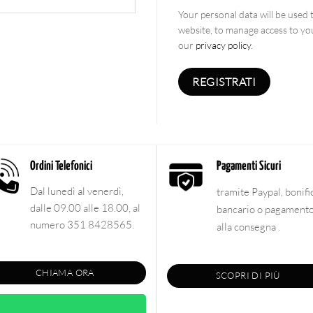
Your personal data will be used
website, to manage access to yo
our
privacy policy
.
REGISTRATI
Ordini Telefonici
Pagamenti Sicuri
Dal lunedì al venerdì,
tramite Paypal, bonifi
dalle 09.00 alle 18.00, al
bancario o pagament
numero 351 8428565.
alla consegna .
CHIAMA ORA
SCOPRI DI PIÙ