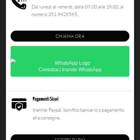
Dal lunedì al venerdì, dalle 09.00 alle 18.00, al
numero 351 8428565.
CHIAMA ORA
Contattaci tramite WhatsApp
Pagamenti Sicuri
tramite Paypal, bonifico bancario o pagamento
alla consegna .
SCOPRI DI PIÙ