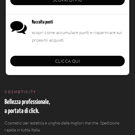
Raccolta punti
scopri come accumulare punti e risparmiare sui
prossimi acquisti.
Rispettiamo
la
CLICCA QUI
tua
privacy
Usiamo
cookie
COSMETICITY
tecnici
per
Bellezza professionale,
far
a portata di click.
funzionare
carrello
Cosmetici per estetica e unghie delle migliori marche. Spedizione
e
rapida in tutta Italia.
checkout.