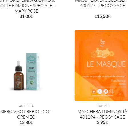
KIT FIOR DI LINFA GIORNO &
MASCHERA DI COLLAGEN
OTTE EDIZIONE SPECIALE –
400127 – PEGGY SAGE
MARY ROSE
31,00
€
115,50
€
ANTI-ETÀ
CREME
SIERO VISO PREBIOTICO –
MASCHERA LUMINOSITÀ
CREMEÓ
401294 – PEGGY SAGE
12,80
€
2,95
€