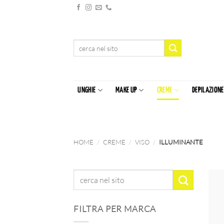
Salta
ai
contenuti
Cerca:
UNGHIE
MAKE UP
CREME
DEPILAZIONE
HOME
/
CREME
/
VISO
/
ILLUMINANTE
FILTRA PER MARCA