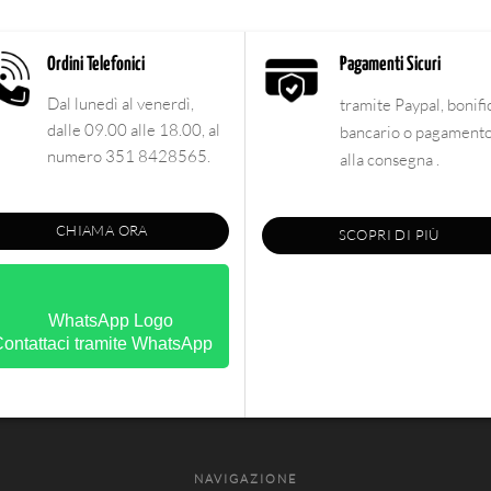
Ordini Telefonici
Pagamenti Sicuri
Dal lunedì al venerdì,
tramite Paypal, bonifi
dalle 09.00 alle 18.00, al
bancario o pagament
numero 351 8428565.
alla consegna .
CHIAMA ORA
SCOPRI DI PIÙ
ontattaci tramite WhatsApp
NAVIGAZIONE