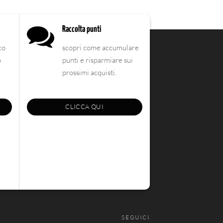
Raccolta punti
co
scopri come accumulare
o
punti e risparmiare sui
prossimi acquisti.
CLICCA QUI
SEGUICI