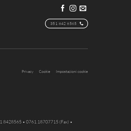
351 842 8565
Privacy
Cookie
Impostazioni cookie
351 8428565 • 0761.18707715 (Fax) •