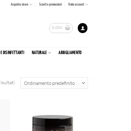
Acquisto sicuro
Sconti e promozioni
Il mio account
0,00
€
 E DISINFETTANTI
NATURALE
ABBIGLIAMENTO
isultati