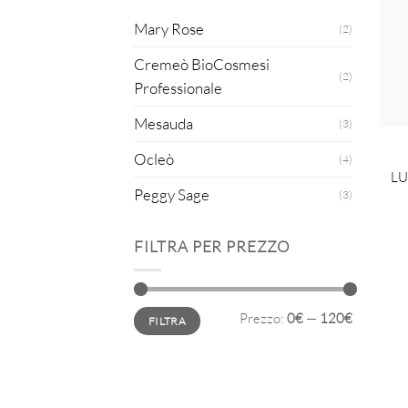
Mary Rose
(2)
Cremeò BioCosmesi
(2)
Professionale
Mesauda
(3)
Ocleò
(4)
LU
Peggy Sage
(3)
FILTRA PER PREZZO
Prezzo
Prezzo
Prezzo:
0€
—
120€
FILTRA
Min
Max