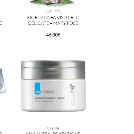
ANTI-ETÀ
FIOR DI LINFA VISO PELLI
E
DELICATE – MARY ROSE
’
46,00
€
CREME