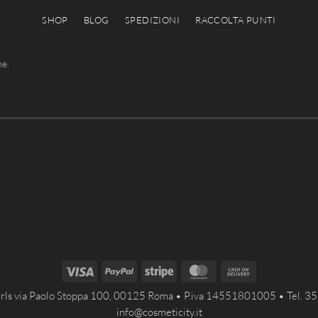
SHOP
BLOG
SPEDIZIONI
RACCOLTA PUNTI
he.
Visa
PayPal
Stripe
MasterCard
Cash
On
rls via Paolo Stoppa 100, 00125 Roma • P.iva 14551801005 • Tel. 
Delivery
info@cosmeticity.it