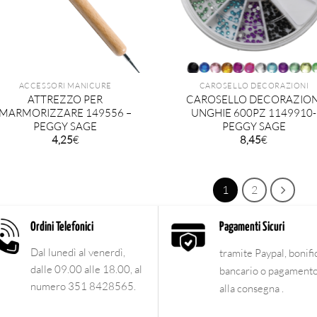
ACCESSORI MANICURE
CAROSELLO DECORAZIONI
ATTREZZO PER
CAROSELLO DECORAZION
MARMORIZZARE 149556 –
UNGHIE 600PZ 1149910-
PEGGY SAGE
PEGGY SAGE
4,25
€
8,45
€
1
2
Ordini Telefonici
Pagamenti Sicuri
Dal lunedì al venerdì,
tramite Paypal, bonifi
dalle 09.00 alle 18.00, al
bancario o pagament
numero 351 8428565.
alla consegna .