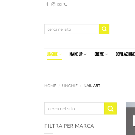
Salta
ai
contenuti
Cerca:
UNGHIE
MAKE UP
CREME
DEPILAZIONE
HOME
/
UNGHIE
/
NAIL ART
FILTRA PER MARCA