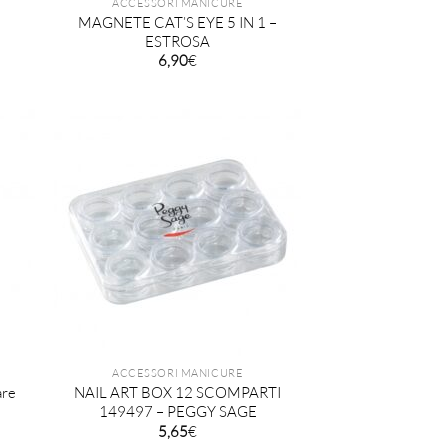
ACCESSORI MANICURE
MAGNETE CAT’S EYE 5 IN 1 –
ESTROSA
6,90
€
ACCESSORI MANICURE
are
NAIL ART BOX 12 SCOMPARTI
149497 – PEGGY SAGE
5,65
€