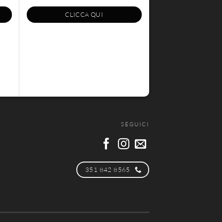
CLICCA QUI
SEGUICI
351 842 8565