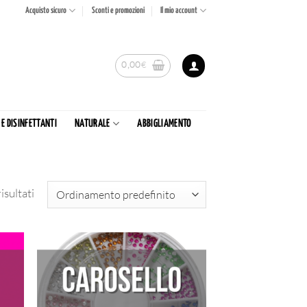
Acquisto sicuro
Sconti e promozioni
Il mio account
0,00
€
 E DISINFETTANTI
NATURALE
ABBIGLIAMENTO
isultati