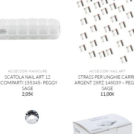
ACCESSORI MANICURE
ACCESSORI NAIL ART
SCATOLA NAIL ART 12
STRASS PER UNGHIE CARR
SCOMPARTI 155345- PEGGY
ARGENT 28PZ 148039 – PE
SAGE
SAGE
2,05
€
11,00
€