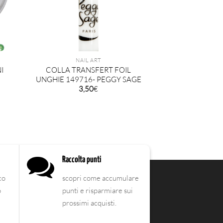
NAIL ART
I
COLLA TRANSFERT FOIL
UNGHIE 149716- PEGGY SAGE
3,50
€
Raccolta punti
co
scopri come accumulare
o
punti e risparmiare sui
prossimi acquisti.