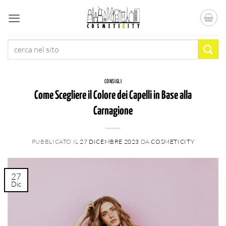
Salta
ai
contenuti
Cerca:
CONSIGLI
Come Scegliere il Colore dei Capelli in Base alla
Carnagione
PUBBLICATO IL
27 DICEMBRE 2023
DA
COSMETICITY
27
Dic