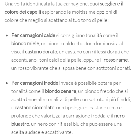
Una volta identificata la tua carnagione, puoi
scegliere il
colore dei capelli
esplorando le moltissime opzioni di
colore che meglio si adattano al tuo tono di pelle:
Per carnagioni calde
si consigliano tonalità come il
b
iondo miele
, un biondo caldo che dona luminosità al
viso, il
castano dorato
, un castano con riflessi dorati che
accentuano i toni caldi della pelle, oppure il
rosso rame
,
un rosso vibrante che si sposa bene con sottotoni dorati.
Per carnagioni fredde
invece è possibile optare per
tonalità come il
b
iondo cenere
, un biondo freddo che si
adatta bene alle tonalità di pelle con sottotoni più freddi,
il
castano cioccolato
, una tipologia di castano ricco e
profondo che valorizza la carnagione fredda, e il
nero
bluastro
, un nero con riflessi blu che può essere una
scelta audace e accattivante.