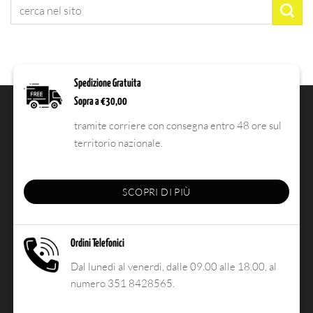
Spedizione Gratuita
Sopra a €30,00
tramite corriere con consegna entro 48 ore sul
territorio nazionale.
SCOPRI DI PIÙ
Ordini Telefonici
Dal lunedì al venerdì, dalle 09.00 alle 18.00, al
numero 351 8428565.