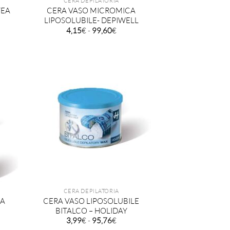
CERA DEPILATORIA
TEA
CERA VASO MICROMICA
LIPOSOLUBILE- DEPIWELL
Fascia
4,15
€
-
99,60
€
di
o:
prezzo:
da
4,15€
a
€
99,60€
CERA DEPILATORIA
SA
CERA VASO LIPOSOLUBILE
BITALCO – HOLIDAY
Fascia
3,99
€
-
95,76
€
di