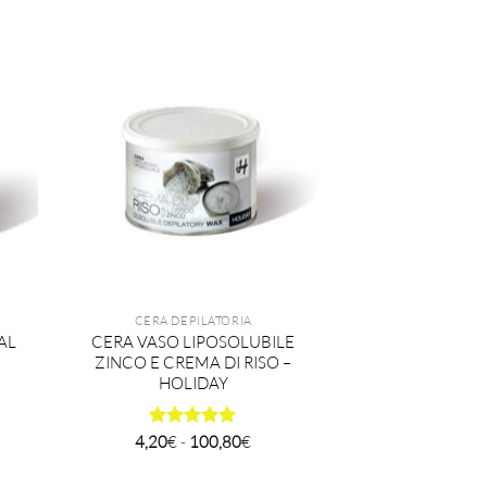
o:
prezzo:
da
3,99€
a
€
95,76€
CERA DEPILATORIA
AL
CERA VASO LIPOSOLUBILE
ZINCO E CREMA DI RISO –
HOLIDAY
Fascia
4,20
Valutato
€
-
100,80
5
€
di
su 5
o:
prezzo:
da