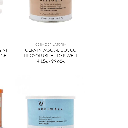
CERA DEPILATORIA
INI
CERA IN VASO AL COCCO
AGE
LIPOSOLUBILE – DEPIWELL
Fascia
4,15
€
-
99,60
€
di
:
prezzo:
da
4,15€
a
99,60€