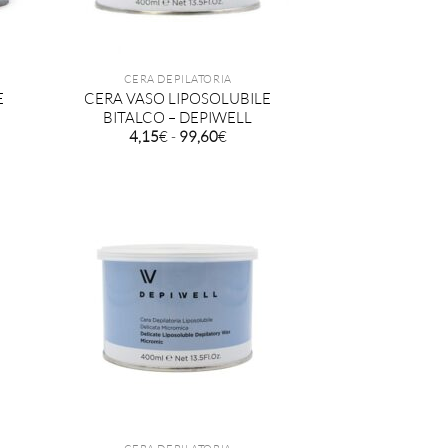
CERA DEPILATORIA
E
CERA VASO LIPOSOLUBILE
BITALCO – DEPIWELL
Fascia
4,15
€
-
99,60
€
di
o:
prezzo:
da
4,15€
a
€
99,60€