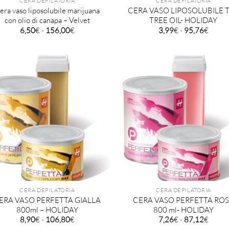
CERA DEPILATORIA
CERA DEPILATORIA
era vaso liposolubile marijuana
CERA VASO LIPOSOLUBILE 
con olio di canapa – Velvet
TREE OIL- HOLIDAY
Fascia
Fascia
6,50
€
-
156,00
€
3,99
€
-
95,76
€
di
di
prezzo:
prezz
da
da
6,50€
3,99€
a
a
156,00€
95,76
CERA DEPILATORIA
CERA DEPILATORIA
ERA VASO PERFETTA GIALLA
CERA VASO PERFETTA RO
800ml – HOLIDAY
800 ml- HOLIDAY
Fascia
Fascia
8,90
€
-
106,80
€
7,26
€
-
87,12
€
di
di