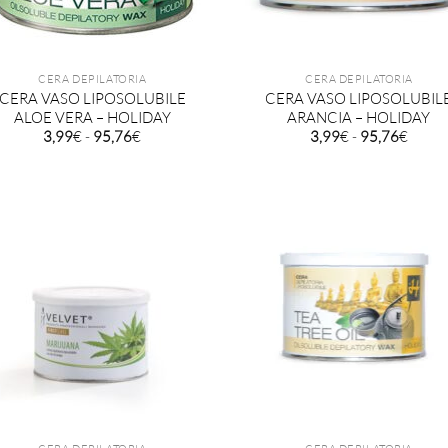
CERA DEPILATORIA
CERA DEPILATORIA
CERA VASO LIPOSOLUBILE
CERA VASO LIPOSOLUBIL
ALOE VERA – HOLIDAY
ARANCIA – HOLIDAY
Fascia
Fascia
3,99
€
-
95,76
€
3,99
€
-
95,76
€
di
di
prezzo:
prezz
da
da
3,99€
3,99€
a
a
95,76€
95,76