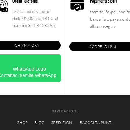
Ordini Telefonici
Pagamenti Sicuri
Dal lunedì al venerdì,
tramite Paypal, bonifi
dalle 09.00 alle 18.00, al
bancario o pagament
numero 351 8428565.
alla consegna .
CHIAMA ORA
SCOPRI DI PIÙ
ontattaci tramite WhatsApp
NAVIGAZIONE
SHOP
BLOG
SPEDIZIONI
RACCOLTA PUNTI