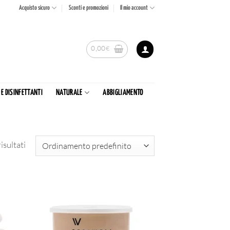
Acquisto sicuro
Sconti e promozioni
Il mio account
0,00
€
 E DISINFETTANTI
NATURALE
ABBIGLIAMENTO
isultati