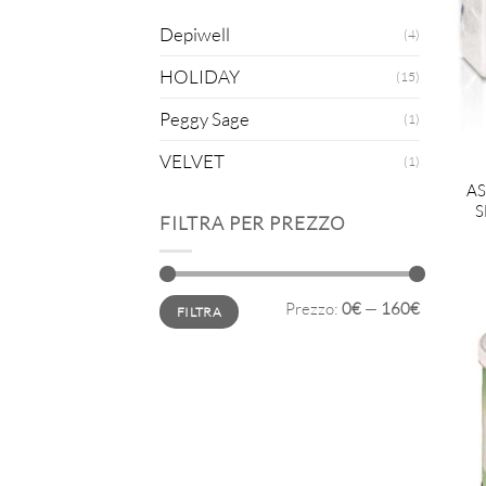
Depiwell
(4)
HOLIDAY
(15)
Peggy Sage
(1)
VELVET
(1)
AS
S
FILTRA PER PREZZO
Prezzo
Prezzo
Prezzo:
0€
—
160€
FILTRA
Min
Max