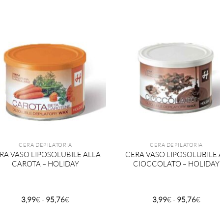
prezzo:
prezz
da
da
8,90€
7,26€
a
a
106,80€
87,12
CERA DEPILATORIA
CERA DEPILATORIA
RA VASO LIPOSOLUBILE ALLA
CERA VASO LIPOSOLUBILE 
CAROTA – HOLIDAY
CIOCCOLATO – HOLIDAY
Fascia
Fascia
3,99
€
-
95,76
€
3,99
€
-
95,76
€
di
di
prezzo:
prezz
da
da