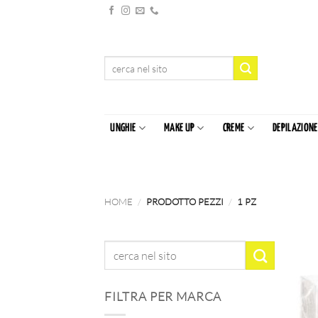
Salta
ai
contenuti
Cerca:
UNGHIE
MAKE UP
CREME
DEPILAZIONE
HOME
/
PRODOTTO PEZZI
/
1 PZ
FILTRA PER MARCA