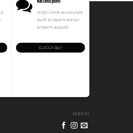
Raccolta punti
co
scopri come accumulare
o
punti e risparmiare sui
prossimi acquisti.
CLICCA QUI
SEGUICI