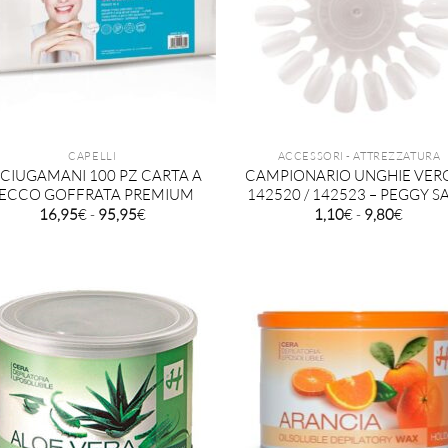
CAPELLI
ACCESSORI - ATTREZZATURA
CIUGAMANI 100 PZ CARTA A
CAMPIONARIO UNGHIE VERG
ECCO GOFFRATA PREMIUM
142520 / 142523 – PEGGY S
Fascia
Fascia
16,95
€
-
95,95
€
1,10
€
-
9,80
€
di
di
prezzo:
prezzo
da
da
16,95€
1,10€
a
a
95,95€
9,80€