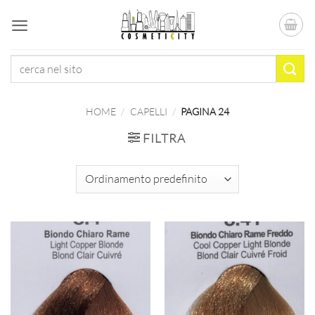
Salta
ai
contenuti
Cerca:
HOME
/
CAPELLI
/
PAGINA 24
FILTRA