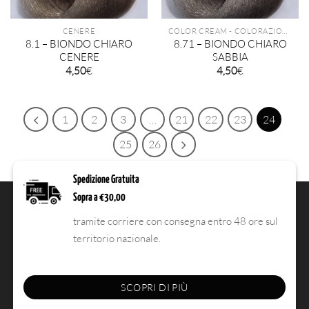
CENERE
COLOR CREAM - COLORAZIONE PERMANENTE TECHNIQUE
8.1 – BIONDO CHIARO
8.71 – BIONDO CHIARO
CENERE
SABBIA
4,50
€
4,50
€
1
2
3
…
21
22
23
24
25
26
Spedizione Gratuita
Sopra a €30,00
tramite corriere con consegna entro 48 ore sul
territorio nazionale.
SCOPRI DI PIÙ