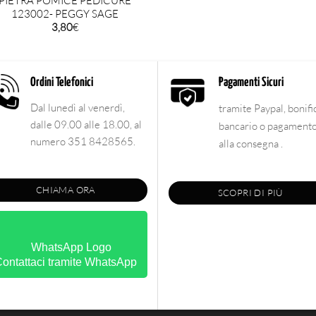
PIETRA POMICE PEDICURE
123002- PEGGY SAGE
3,80
€
Ordini Telefonici
Pagamenti Sicuri
Dal lunedì al venerdì,
tramite Paypal, bonifi
dalle 09.00 alle 18.00, al
bancario o pagament
numero 351 8428565.
alla consegna .
CHIAMA ORA
SCOPRI DI PIÙ
ontattaci tramite WhatsApp