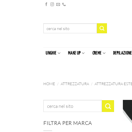
Salta
ai
contenuti
Cerca:
UNGHIE
MAKE UP
CREME
DEPILAZIONE
HOME
/
ATTREZZATURA
/
ATTREZZATURA EST
FILTRA PER MARCA