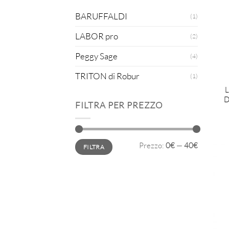
BARUFFALDI
(1)
LABOR pro
(2)
Peggy Sage
(4)
TRITON di Robur
(1)
D
FILTRA PER PREZZO
Prezzo
Prezzo
Prezzo:
0€
—
40€
FILTRA
Min
Max