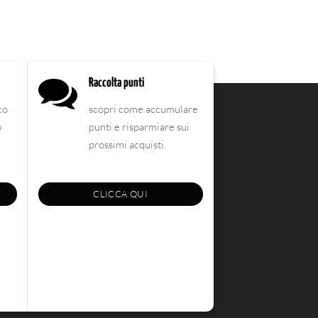
Raccolta punti
co
scopri come accumulare
o
punti e risparmiare sui
prossimi acquisti.
CLICCA QUI