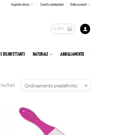
Acquisto sicuro
Sconti e promozioni
Il mio account
0,00
€
 E DISINFETTANTI
NATURALE
ABBIGLIAMENTO
isultati